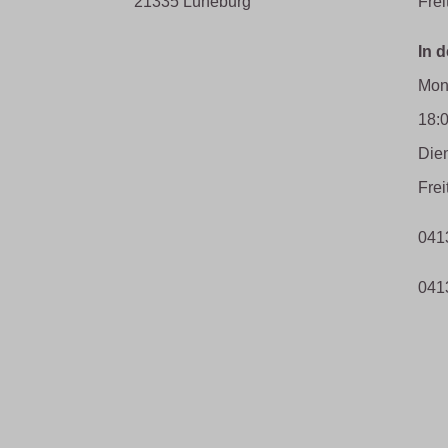
21335 Lüneburg
Frei
In 
Mon
18:
Die
Frei
041
041