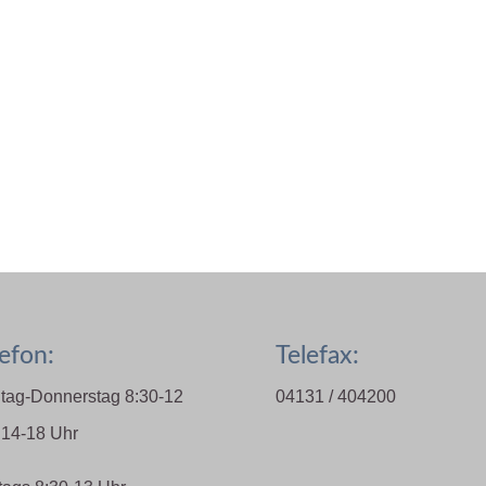
efon:
Telefax:
tag-Donnerstag 8:30-12
04131 / 404200
 14-18 Uhr