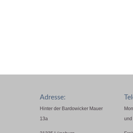
Adresse:
Tel
Hinter der Bardowicker Mauer
Mon
13a
und