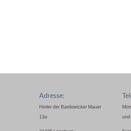
Adresse:
Tel
Hinter der Bardowicker Mauer
Mon
13a
und