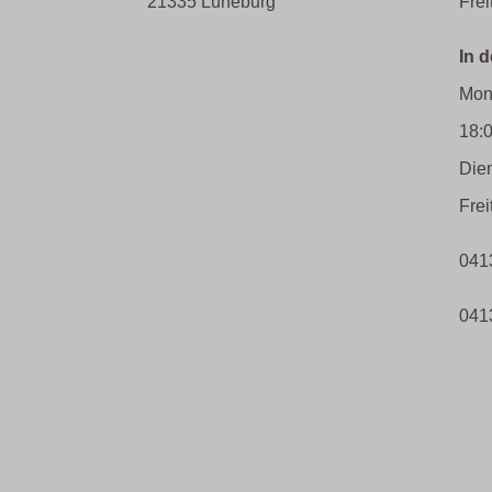
21335 Lüneburg
Frei
In 
Mon
18:
Die
Frei
041
041