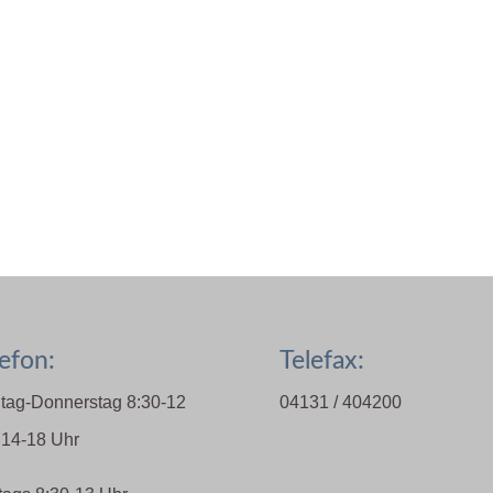
efon:
Telefax:
tag-Donnerstag 8:30-12
04131 / 404200
 14-18 Uhr