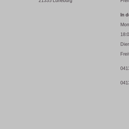
21335 Lüneburg
Frei
In 
Mon
18:
Die
Frei
041
041