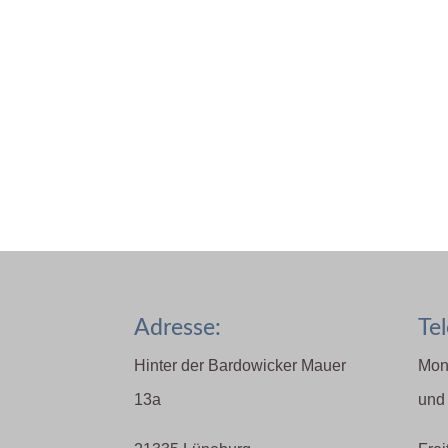
Adresse:
Tel
Hinter der Bardowicker Mauer
Mon
13a
und