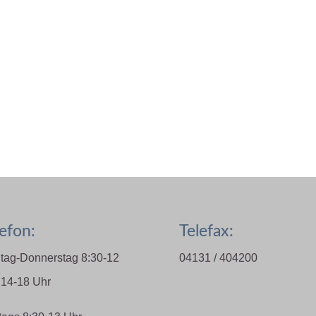
efon:
Telefax:
tag-Donnerstag 8:30-12
04131 / 404200
 14-18 Uhr